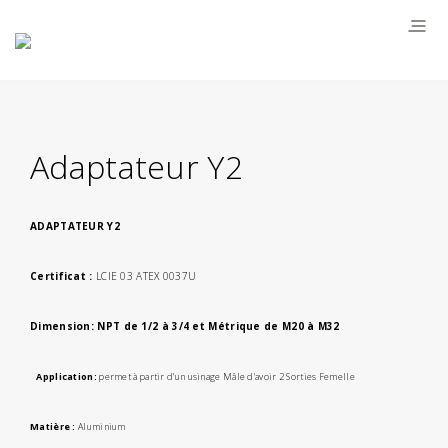
Adaptateur Y2
ADAPTATEUR Y2
Certificat :
LCIE 03 ATEX 0037U
Dimension: NPT de 1/2 à 3/4 et Métrique de M20 à M32
Application:
permet à partir d'un usinage Mâle d'avoir 2 Sorties Femelle
Matière :
Aluminium