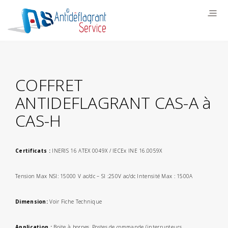
COFFRET
ANTIDEFLAGRANT CAS-A à
CAS-H
Certificats :
I
NERIS 16 ATEX 0049X / IECEx INE 16.0059X
Tension Max NSI: 15000 V ac/dc – SI :250V ac/dc Intensité Max : 1500A
Dimension:
Voir Fiche Technique
Application :
Boite à bornes, Postes de commande (interrupteurs,