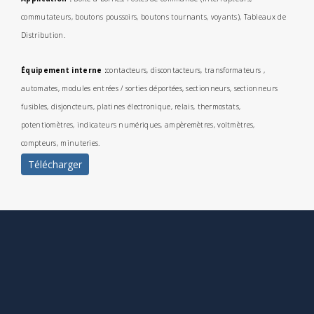
commutateurs, boutons poussoirs, boutons tournants, voyants), Tableaux de
Distribution.
Équipement interne :
contacteurs, discontacteurs, transformateurs ,
automates, modules entrées / sorties déportées, sectionneurs, sectionneurs
fusibles, disjoncteurs, platines électronique, relais, thermostats,
potentiomètres, indicateurs numériques, ampèremètres, voltmètres,
compteurs, minuteries.
Télécharger