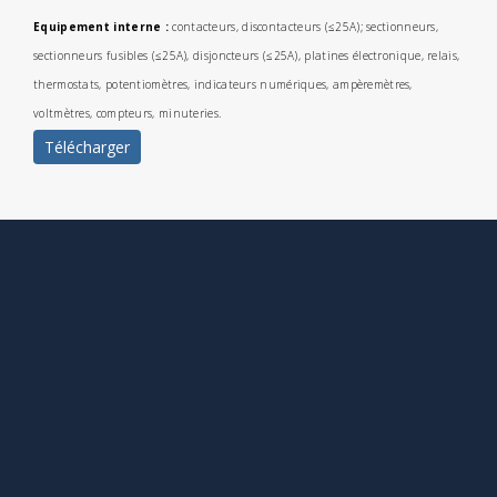
Equipement interne :
contacteurs, discontacteurs (≤25A); sectionneurs,
sectionneurs fusibles (≤25A), disjoncteurs (≤25A), platines électronique, relais,
thermostats, potentiomètres, indicateurs numériques, ampèremètres,
voltmètres, compteurs, minuteries.
Télécharger