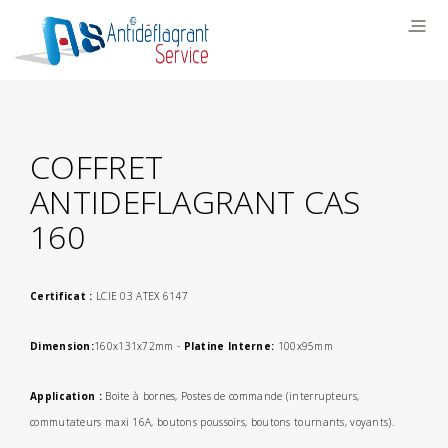
COFFRET
ANTIDEFLAGRANT CAS
160
Certificat :
LCIE 03 ATEX 6147
Dimension:
160x131x72mm -
Platine Interne:
100x95mm
Application :
Boite à bornes, Postes de commande (interrupteurs,
commutateurs maxi 16A, boutons poussoirs, boutons tournants, voyants).