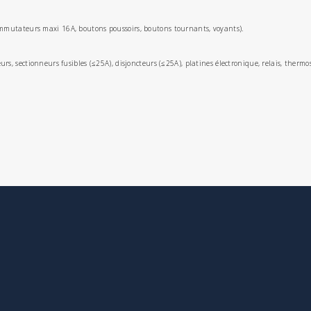
ommutateurs maxi 16A, boutons poussoirs, boutons tournants, voyants).
urs, sectionneurs fusibles (≤25A), disjoncteurs (≤25A), platines électronique, relais, ther