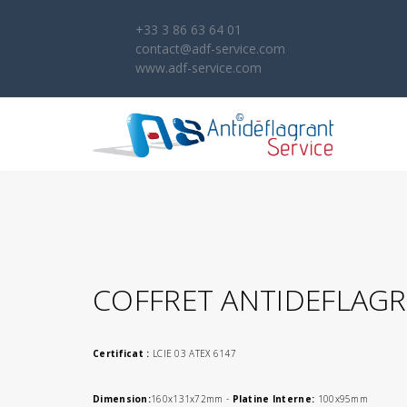
+33 3 86 63 64 01
contact@adf-service.com
www.adf-service.com
COFFRET ANTIDEFLAGR
Certificat :
LCIE 03 ATEX 6147
Dimension:
160x131x72mm -
Platine Interne:
100x95mm