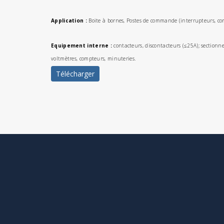
Application :
Boite à bornes, Postes de commande (interrupteurs, c
Equipement interne :
contacteurs, discontacteurs (≤25A); sectionne
voltmètres, compteurs, minuteries.
Télécharger